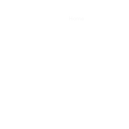
IL FUTURO
Home
Progetti
NON SI ASP